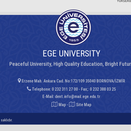
EGE UNIVERSITY
Peaceful University, High Quality Education, Bright Futu
Erzene Mah. Ankara Cad. No:172/109 35040 BORNOVA/İZMİR
Telephone: 0 232 311 27 00 - Fax;: 0 232 388 03 25
E-Mail:
dent.info@mail.ege.edu.tr
Map
-
Site Map
saklıdır.