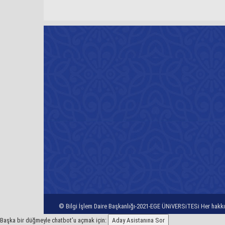
© Bilgi İşlem Daire Başkanlığı-2021-EGE ÜNiVERSiTESi Her hakkı 
Başka bir düğmeyle chatbot’u açmak için:
Aday Asistanına Sor