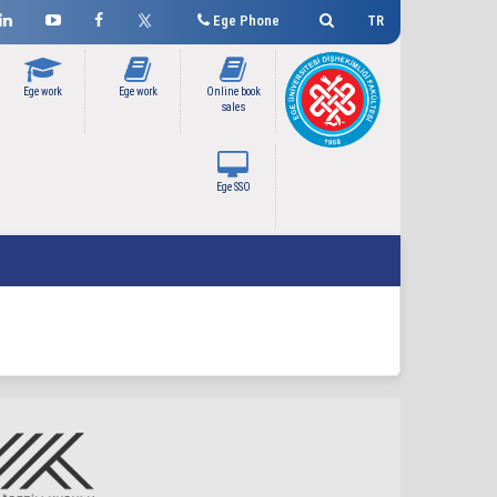
Ege Phone
TR
Ege work
Ege work
Online book
sales
Ege SSO