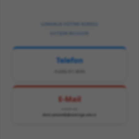
UZMANLIK EĞİTİMİ BÜROSU
İLETİŞİM BİLGİLERİ
Telefon
0 (232) 311 28 03
E-Mail
E-POSTA YAZ
dent.uzmanlik@mail.ege.edu.tr