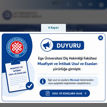
SSO
EN
EGE ÜNİVERSİTESİ
Diş Hekimliği Fakültesi
X Kapat
UZMANLIK EĞİTİMİ
Mevzuat
Uzmanlık Dokümanları
Fiziki ve Teknolojik Olanaklar
Uzmanlık Eğitimi Programları
Uzmanlık Eğitimi Komisyonu
İletişim
Uzmanlık İletişim Bilgileri